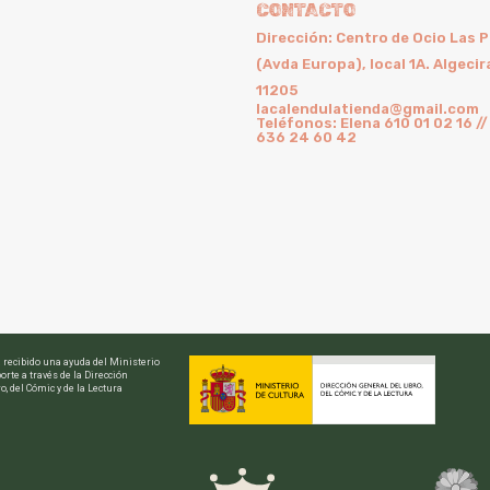
CONTACTO
Dirección: Centro de Ocio Las 
(Avda Europa), local 1A. Algecir
11205
lacalendulatienda@gmail.com
Teléfonos: Elena 610 01 02 16 //
636 24 60 42
a recibido una ayuda del Ministerio
orte a través de la Dirección
o, del Cómic y de la Lectura