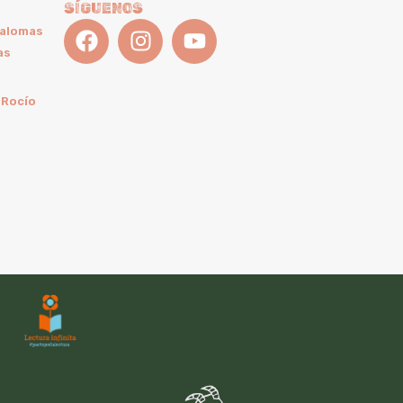
SÍGUENOS
Palomas
as
 Rocío