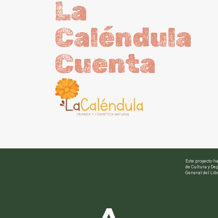
La
Caléndula
Cuenta
Este proyecto h
de Cultura y Dep
General del Libr