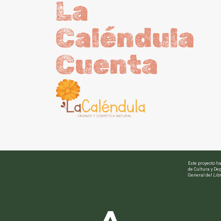
La
Caléndula
Cuenta
Este proyecto h
de Cultura y Dep
General del Libr