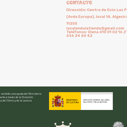
CONTACTO
Dirección: Centro de Ocio Las 
(Avda Europa), local 1A. Algecir
11205
lacalendulatienda@gmail.com
Teléfonos: Elena 610 01 02 16 //
636 24 60 42
a recibido una ayuda del Ministerio
orte a través de la Dirección
o, del Cómic y de la Lectura