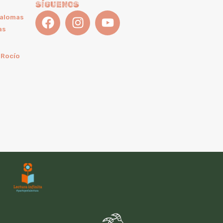
SÍGUENOS
Palomas
as
 Rocío