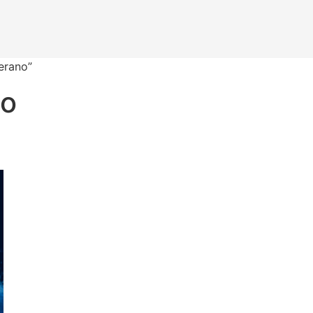
erano”
no