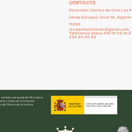
CONTACTO
Dirección: Centro de Ocio Las 
(Avda Europa), local 1A. Algecir
11205
lacalendulatienda@gmail.com
Teléfonos: Elena 610 01 02 16 //
636 24 60 42
a recibido una ayuda del Ministerio
orte a través de la Dirección
o, del Cómic y de la Lectura