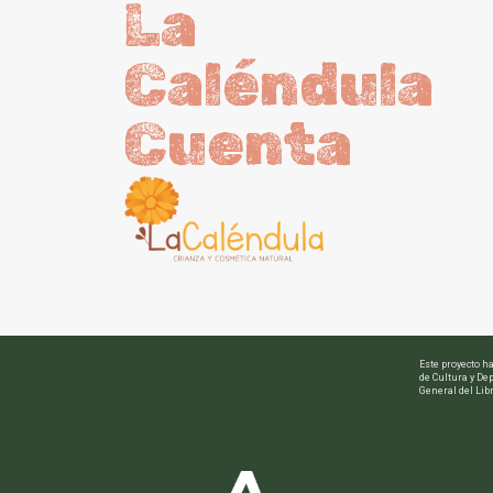
La
Caléndula
Cuenta
Este proyecto h
de Cultura y Dep
General del Libr