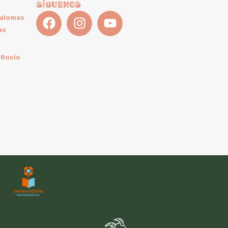
SÍGUENOS
Palomas
as
 Rocío