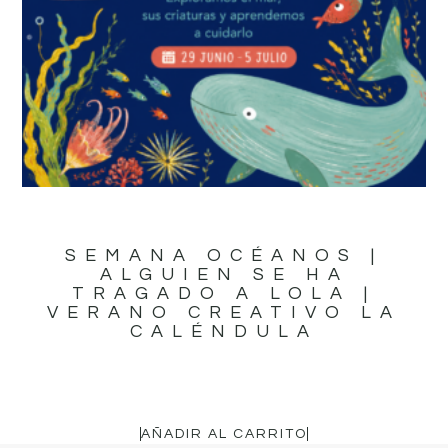
SEMANA OCÉANOS |
ALGUIEN SE HA
TRAGADO A LOLA |
VERANO CREATIVO LA
CALÉNDULA
16,95
€
AÑADIR AL CARRITO