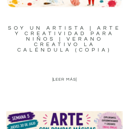
SOY UN ARTISTA | ARTE
Y CREATIVIDAD PARA
NIÑOS | VERANO
CREATIVO LA
CALÉNDULA (COPIA)
16,95
€
LEER MÁS