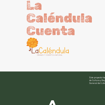
La
Caléndula
Cuenta
Este proyecto h
de Cultura y Dep
General del Libr