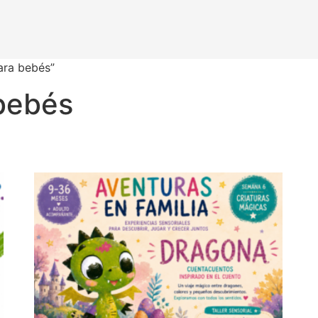
ara bebés”
 bebés