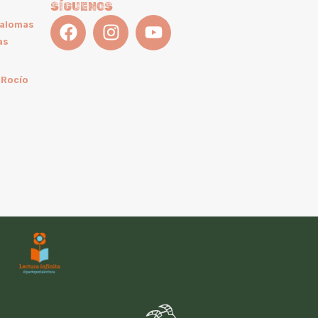
SÍGUENOS
Palomas
as
 Rocío