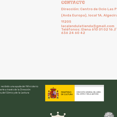
CONTACTO
Dirección: Centro de Ocio Las 
(Avda Europa), local 1A. Algecir
11205
lacalendulatienda@gmail.com
Teléfonos: Elena 610 01 02 16 //
636 24 60 42
a recibido una ayuda del Ministerio
orte a través de la Dirección
o, del Cómic y de la Lectura