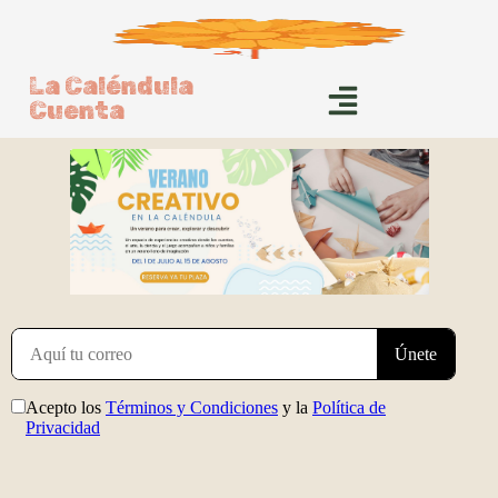
La Caléndula
Cuenta