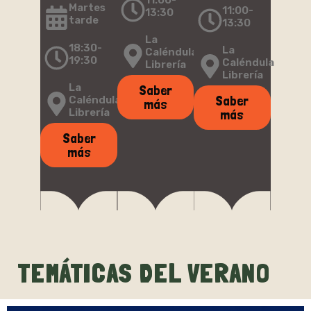
Martes
11:00-
13:30
tarde
13:30
La
18:30-
La
Caléndula
19:30
Caléndula
Librería
Librería
La
Saber
Saber
Caléndula
más
más
Librería
Saber
más
TEMÁTICAS DEL VERANO