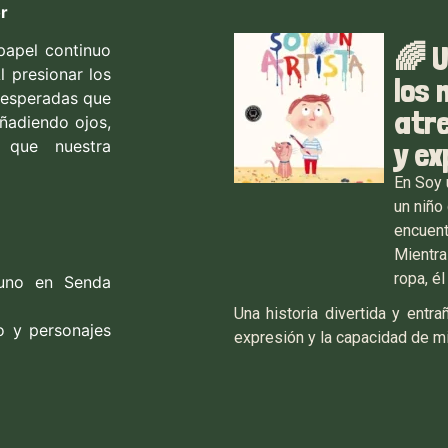
r
papel continuo
🌈 
l presionar los
los 
inesperadas que
atre
ñadiendo ojos,
 que nuestra
y ex
En Soy 
un niño
encuentr
Mientra
ropa, é
uno en Senda
Una historia divertida y entra
vo y personajes
expresión y la capacidad de mi