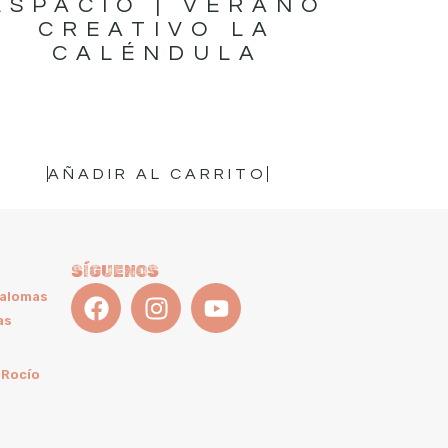
ESPACIO | VERANO
CREATIVO LA
CALÉNDULA
16,95
€
AÑADIR AL CARRITO
SÍGUENOS
Palomas
as
 Rocío