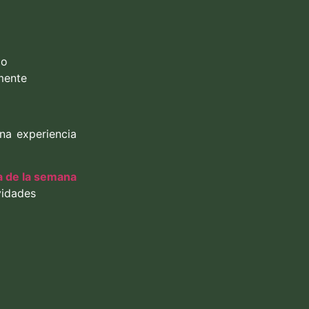
io
mente
na experiencia
 de la semana
vidades