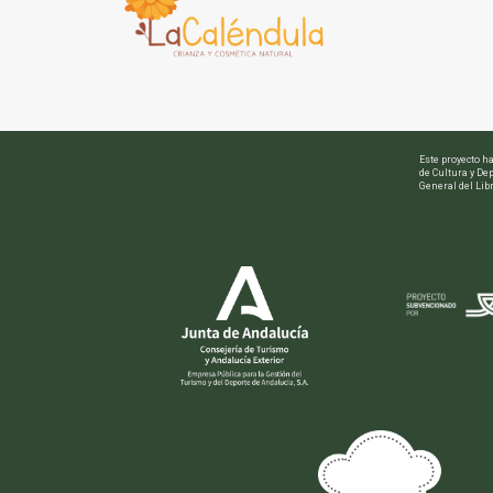
Este proyecto h
de Cultura y Dep
General del Libr