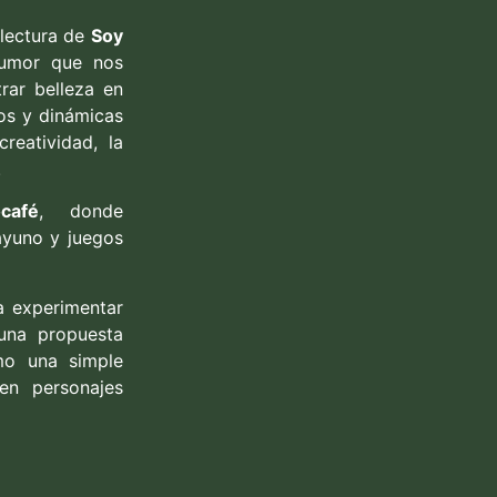
lectura de
Soy
humor que nos
rar belleza en
gos y dinámicas
reatividad, la
.
café
, donde
ayuno y juegos
a experimentar
una propuesta
ómo una simple
en personajes