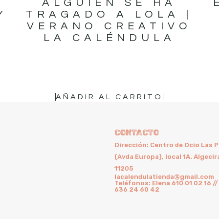
ALGUIEN SE HA
Y
TRAGADO A LOLA |
VERANO CREATIVO
LA CALÉNDULA
16,95
€
AÑADIR AL CARRITO
CONTACTO
Dirección: Centro de Ocio Las 
(Avda Europa), local 1A. Algecir
11205
lacalendulatienda@gmail.com
Teléfonos: Elena 610 01 02 16 //
636 24 60 42