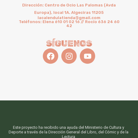
Dirección: Centro de Ocio Las Palomas (Avda
Europa), local 1A. Algeciras 11205
lacalendulatienda@gmail.com
Teléfonos: Elena 610 01 02 16 // Rocío 636 24 60
42
SÍGUENOS
Este proyecto ha recibido una ayuda del Ministerio de Cultura y
Deporte a través de la Dirección General del Libro, del Cómic y de la
Lectura