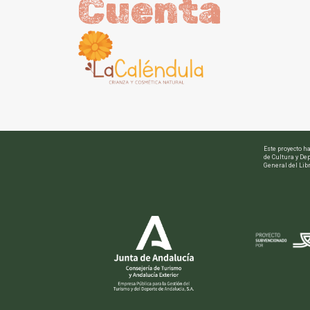
Cuenta
Este proyecto h
de Cultura y Dep
General del Libr