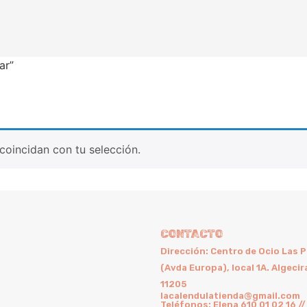
ar”
oincidan con tu selección.
CONTACTO
Dirección: Centro de Ocio Las 
(Avda Europa), local 1A. Algecir
11205
lacalendulatienda@gmail.com
Teléfonos: Elena 610 01 02 16 //