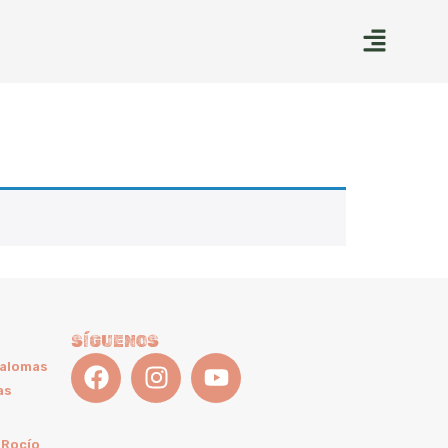
SÍGUENOS
Palomas
as
 Rocío