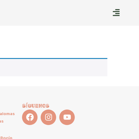
SÍGUENOS
Palomas
as
 Rocío