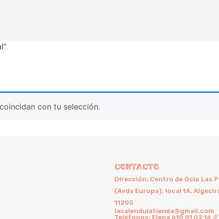
l”
oincidan con tu selección.
CONTACTO
Dirección: Centro de Ocio Las 
(Avda Europa), local 1A. Algecir
11205
lacalendulatienda@gmail.com
Teléfonos: Elena 610 01 02 16 //