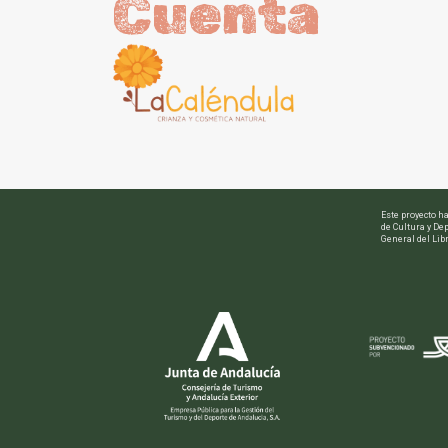
Cuenta
Este proyecto h
de Cultura y Dep
General del Libr