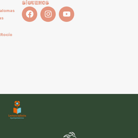
SÍGUENOS
Palomas
as
 Rocío