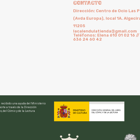
CONTACTO
Dirección: Centro de Ocio Las 
(Avda Europa), local 1A. Algecir
11205
lacalendulatienda@gmail.com
Teléfonos: Elena 610 01 02 16 //
636 24 60 42
a recibido una ayuda del Ministerio
orte a través de la Dirección
o, del Cómic y de la Lectura