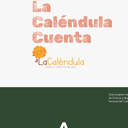
La
Caléndula
Cuenta
Este proyecto h
de Cultura y Dep
General del Libr