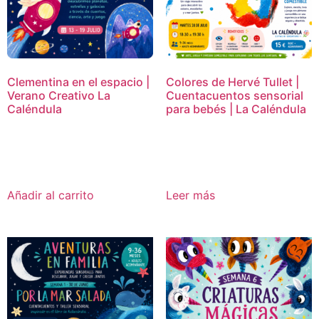
Clementina en el espacio |
Colores de Hervé Tullet |
Verano Creativo La
Cuentacuentos sensorial
Caléndula
para bebés | La Caléndula
16,95
€
15,00
€
Añadir al carrito
Leer más