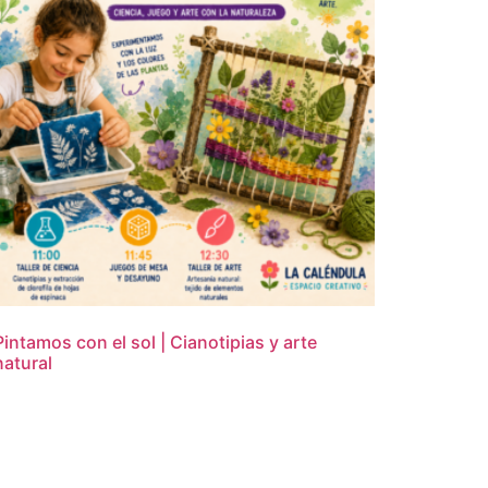
Pintamos con el sol | Cianotipias y arte
natural
16,95
€