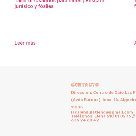
Taller dinosaurios para niños | Rescate
jurásico y fósiles
16,95
€
Leer más
CONTACTO
Dirección: Centro de Ocio Las 
(Avda Europa), local 1A. Algecir
11205
lacalendulatienda@gmail.com
Teléfonos: Elena 610 01 02 16 //
636 24 60 42