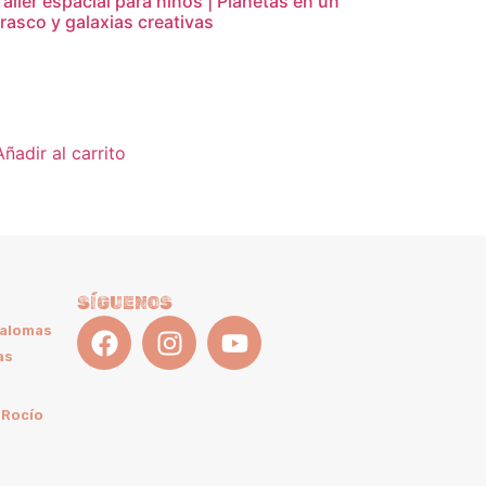
Taller espacial para niños | Planetas en un
frasco y galaxias creativas
16,95
€
Añadir al carrito
SÍGUENOS
Palomas
as
 Rocío