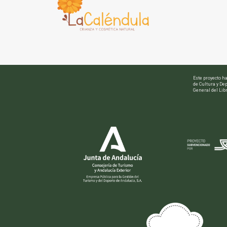
Este proyecto h
de Cultura y Dep
General del Libr