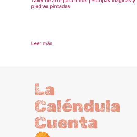
Taller de arte para niños | Pompas mágicas y
piedras pintadas
16,95
€
Leer más
La
Caléndula
Cuenta