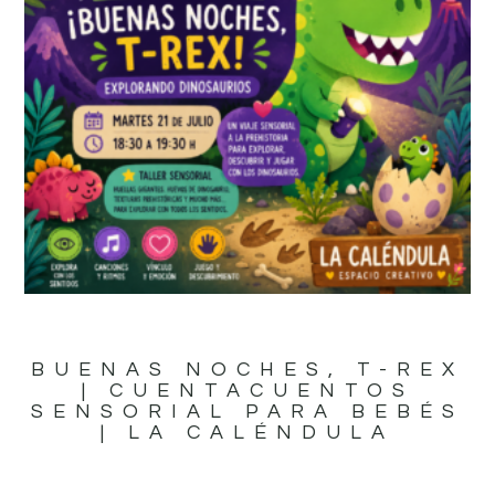
BUENAS NOCHES, T-REX
| CUENTACUENTOS
SENSORIAL PARA BEBÉS
| LA CALÉNDULA
15,00
€