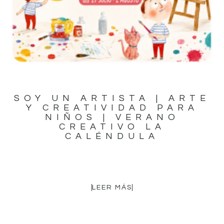
SOY UN ARTISTA | ARTE
Y CREATIVIDAD PARA
NIÑOS | VERANO
CREATIVO LA
CALÉNDULA
16,95
€
LEER MÁS