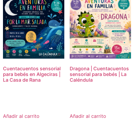
Cuentacuentos sensorial
Dragona | Cuentacuentos
para bebés en Algeciras |
sensorial para bebés | La
La Casa de Rana
Caléndula
15,00
€
15,00
€
Añadir al carrito
Añadir al carrito