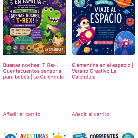
Buenas noches, T-Rex |
Clementina en el espacio |
Cuentacuentos sensorial
Verano Creativo La
para bebés | La Caléndula
Caléndula
15,00
€
16,95
€
Añadir al carrito
Añadir al carrito